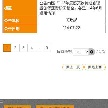
公告南區『113年度廢棄物轉運處理
設施營運階段回饋金』各里114年6月
運用情形
民政課
114-07-22
1
2
3
4
...
9
每頁筆數
/
173
回上一頁
回最上面
:::