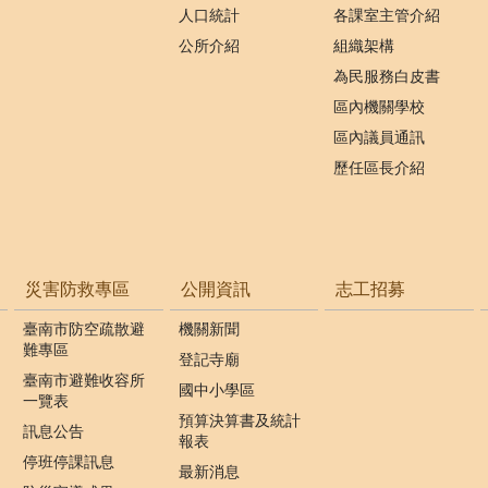
人口統計
各課室主管介紹
公所介紹
組織架構
為民服務白皮書
區內機關學校
區內議員通訊
歷任區長介紹
災害防救專區
公開資訊
志工招募
臺南市防空疏散避
機關新聞
難專區
登記寺廟
臺南市避難收容所
國中小學區
一覽表
預算決算書及統計
訊息公告
報表
停班停課訊息
最新消息