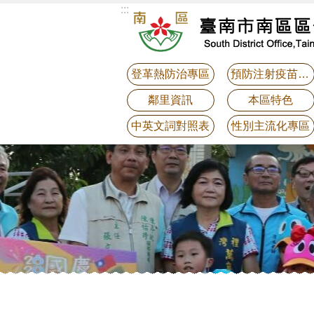
:::
跳到主要內容區塊
登革熱防治專區
預防注射疫苗接種
鄰里資訊
本區特色
中英文詞對照表
性別主流化專區