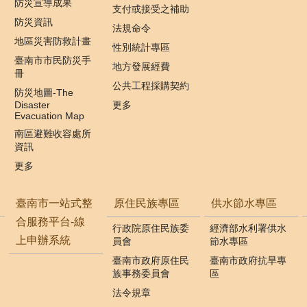
防災宣導成果
支付或接受之補助
防災資訊
法規命令
地區災害防救計畫
性別統計專區
臺南市市民防災手
地方發展經費
冊
公共工程採購契約
防災地圖-The
Disaster
更多
Evacuation Map
南區避難收容處所
資訊
更多
臺南市一站式整
原住民族專區
供水節水專區
合服務平台-線
行政院原住民族委
經濟部水利署供水
上申辦系統
員會
節水專區
臺南市政府原住民
臺南市政府抗旱專
族事務委員會
區
法令規章