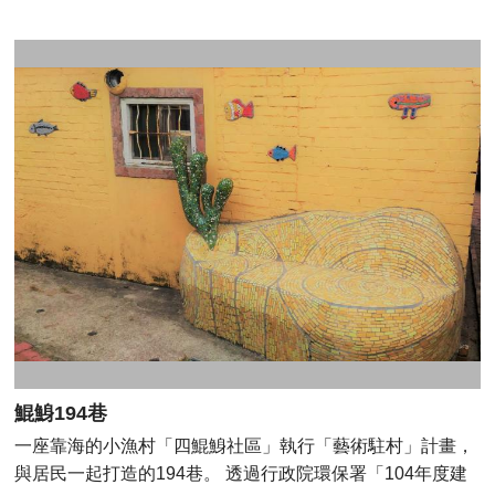
寺、法華寺並稱臺南的四大古剎。竹溪寺歷經多次整修，現
貌為中西合壁，與原貌大不相同；屋頂採宮殿式，大門則為
西式的落地窗，造型特殊，正殿是大雄寶殿，供奉釋迦牟尼
佛；後殿為觀音殿，左右羅列十八羅漢，旁祀媽祖、關帝神
像。竹溪寺歷史悠久，寺內題詩、聯句及匾額相當多，值得
前往觀覽。 位於臺南市健康路一段之體育公園內竹溪畔，竹
溪寺的得名出於所臨溪流名稱而來的，保存府城3大名匾之
一的「了然世界」匾。西元1693年臺灣知府吳國柱曾附建
「竹溪書院」於寺廟中，當時寺院內竹林蒼鬱，還有潺潺流
水的小溪，景色有如江南般的優美，因此每到佳節良辰吸引
了不少當時居於府城的文人墨客前來賞景吟詠，現今雖已不
復見當時景觀，但因竹溪寺與竹溪相鄰，優美的溪畔景觀依
舊，常有白鷺鷥在此停留覓食，溪畔兩岸林木扶疏，又緊鄰
著體育園區而吸引了許多人在附近散步健行。 近年竹溪寺進
行重建工程，2017年12月3日竹溪樹院落成，並同步舉行大
鯤鯓194巷
雄寶殿重建動土儀式；昔日竹林、古剎、竹溪、木橋形塑昔
日府城勝景「竹溪煙雨」，而今風鈴花木、新建竹溪橋以及
一座靠海的小漁村「四鯤鯓社區」執行「藝術駐村」計畫，
重建後的竹溪寺，也將賦予竹溪新風貌。 地址：臺南市南區
與居民一起打造的194巷。 透過行政院環保署「104年度建