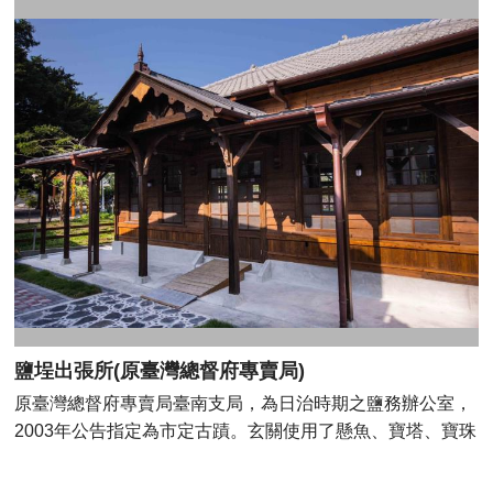
文史蹟，使其成為臺灣戰後重要的文化記憶之地。並且於
2004年臺南市政府以「原水交社宿舍群暨文化景觀」名稱指
定為市定古蹟，作為保存臺南眷村文化資產的重要據點，並
於原址成立「水交社文化園區」。本園區並規劃為八大主題
館，於2019年12月25日正式開幕。 地址：臺南市南區興中
街118號 官方網站：水交社文化園區 Facebook：水交社文
化園區粉絲團
鹽埕出張所(原臺灣總督府專賣局)
原臺灣總督府專賣局臺南支局，為日治時期之鹽務辦公室，
2003年公告指定為市定古蹟。玄關使用了懸魚、寶塔、寶珠
和牛腿等常出現在日式建築中的裝飾性元素，破風板也使用
特殊造型，迴廊柱及斜撐以簡單的倒角修飾木構件邊緣線