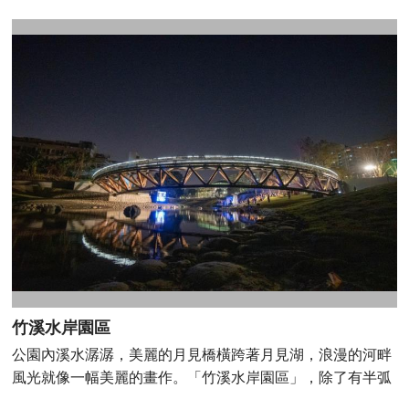
在臺南體育公園，政府耗資三億整修各項場地， 現今公園內
運動設施應有盡有，舉凡棒球場、田徑場、網球場、游泳
池、羽球館、足球場、籃球場、手球場、自由車場......等設
施， 無不符合水準，是民眾休閒運動的好去處。 地址：台
南市南區體育路10號
竹溪水岸園區
公園內溪水潺潺，美麗的月見橋橫跨著月見湖，浪漫的河畔
風光就像一幅美麗的畫作。「竹溪水岸園區」，除了有半弧
形「月見橋」在湖中倒映著夢幻弦月，步道兩側也栽種臺灣