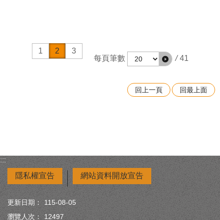
活動，創造出海濱新聚落文化。 此市集由多數當地居民發
起，經營屬於自己的社區特色， 讓你可以看到創意的魚包
包，古早味的竹藝童玩，傳統老餅鋪等等。 地址：台南市
南區喜樹路254巷 Facebook: 喜事集
1
2
3
每頁筆數
/
41
回上一頁
回最上面
:::
隱私權宣告
網站資料開放宣告
更新日期：
115-08-05
瀏覽人次：
12497