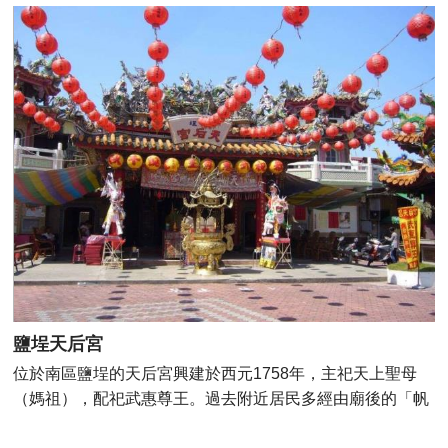
波浪」美感， 白天可於橋上觀海、遠眺海景，而夜間搭配燈
光照明，遠看猶如金色巨龍。 地址：台南市南區鯤鯓路
147號
鹽埕天后宮
位於南區鹽埕的天后宮興建於西元1758年，主祀天上聖母
（媽祖），配祀武惠尊王。過去附近居民多經由廟後的「帆
港」將鹽場產出的鹽運往安平，故此廟也被當地人稱為「帆