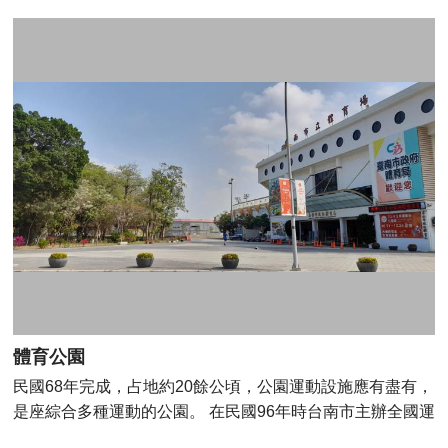
辦春秋兩祭，除弔念先烈外，也會藉此慰問半年內因公殉職
的軍官家屬。祠內平時不開放，祠外園區則是臺南市少數擁
有美麗夜景，而且未限制民眾於夜間參觀；在白天，與周圍
古蹟古廟景點相比，雖無人煙香火，更顯露其謐靜而莊嚴。
體育公園
民國68年完成，占地約20餘公頃，公園運動設施應有盡有，
是座綜合多種運動的公園。 在民國96年時台南市主辦全國運
動會，比賽種類擴充到35項創下新高， 主要比賽場地也集中