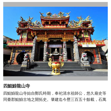
港天后宮」。廟宇內同祀的武惠尊王為泉州神祇，姓氏為
黃，卻被稱為洪祖公。原來是因為武惠尊王神像為紅面，早
期大家總用臺語稱呼為「紅祖公」，後來日久誤傳為「洪祖
公」，才會有大家誤以為武惠尊王為洪姓的誤解，也是一個
小小的趣味故事；廟宇外另還供俸一座石碑，媽祖指示石碑
已修成正果，應當受香火祭祀，也讓鹽埕天后宮多了一尊特
別的石頭公。 地址：臺南市南區鹽埕路291巷15號
Facebook：塩埕天后宮
四鯤鯓龍山寺
四鯤鯓龍山寺始自鄭氏時期，奉祀清水祖師公，悠久廟史等
同臺郡鯤鯓古地之開拓史。肇建迄今歷三百五十餘載，石萬
壽在〈臺南市宗教誌〉認定其為鄭氏時期廟宇。龍山寺主祀