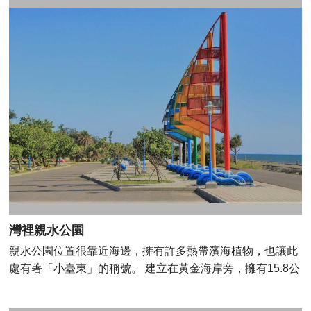
灣裡親水公園
親水公園位置很靠近海邊，擁有許多熱帶濱海植物，也讓此
處有著「小臺東」的稱號。 建立在黃金海岸旁，擁有15.8公
頃非常廣的佔地， 公園內又可以歸納分為三區，分別是戲水
區，徒步區以及海岸區； 公園中除各項運動設施外，還有裝