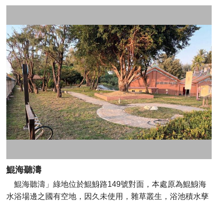
清水大祖師(清水祖師)、清水二祖師(顯應祖師)、清水三祖師
(三坪祖師)，素有「全臺首建，開基清水祖師廟」之稱。 地
址: 台南市南區鯤鯓路102巷81號 Facebook:鯤鯓龍山寺
鯤海聽濤
鯤海聽濤」綠地位於鯤鯓路149號對面，本處原為鯤鯓海
水浴場邊之國有空地，因久未使用，雜草叢生，浴池積水孳
生蚊蟲，影響鯤鯓里環境衛生甚鉅。 經由臺南市政府邀集