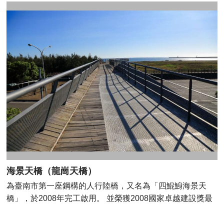
王船焚燒掉，象徵將凡間的瘟疫帶走，不留下瘟疫病痛在民
間， 但因為王船為當地民眾最初的信仰，因此僅作繞境儀
式，並沒有將王船燒掉， 是萬年殿最吸引人的建醮特色，因
此平日也有許多遊客前來目睹祀奉在廟內的古王船。 地址:
臺南市南區灣裡路64號 Facebook: 灣裡萬年殿
海景天橋（龍崗天橋）
為臺南市第一座鋼構的人行陸橋，又名為「四鯤鯓海景天
橋」，於2008年完工啟用。 並榮獲2008國家卓越建設獎最
佳規劃設計類金質獎，也是國內首座獲獎的天橋。 整體設計
以水為意象，橋身以沖孔金屬板與木條結合，創造宛如「海