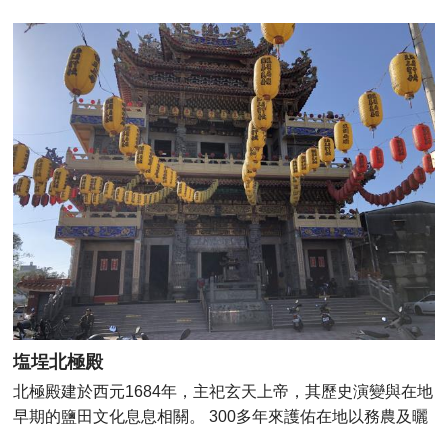
欒樹、鳳凰木、黃花風鈴木等植栽，還有粉嫩洋紅風鈴木沿
著溪畔綻放，色彩繽紛又花開滿樹，週末還能帶著小朋友來
玩遊樂場！竹溪原是臺南市區內一條歷史河道，經過市府整
治後，成了吸引攝影玩家搶拍的新焦點，結合光影創造出竹
林雅致意象，整座園區也被稱之為「臺南古都版」的日本鴨
川。 月見湖：原為寬22公尺之混凝土渠道，改建後擴寬為
80公尺，成為兼具景觀及滯洪功能之生態湖。並將原有直線
型河道改為蜿蜒曲線狀，且增加跌水、跳石設計，長度850
公尺近自然工法的竹溪渠道，創造更多人與自然互動。 月見
橋：橋身為半月般的弧形設計，猶如湖域上勾勒美麗的弦
月，且以現代木構造技術、竹的生長型態，抽象化設計，作
為整座景觀曲橋的主體設計語彙，再利用材料與光影創造出
竹林意象，讓湖域的景緻更有層次。 地址：台南市南區健康
路一段與大同路口
塩埕北極殿
北極殿建於西元1684年，主祀玄天上帝，其歷史演變與在地
早期的鹽田文化息息相關。 300多年來護佑在地以務農及曬
鹽維生的鄉民們，為在地人的精神信仰寄託， 早期鹽埕人將