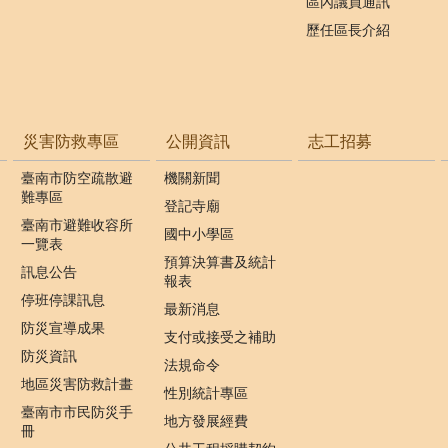
區內議員通訊
歷任區長介紹
災害防救專區
公開資訊
志工招募
臺南市防空疏散避
機關新聞
難專區
登記寺廟
臺南市避難收容所
國中小學區
一覽表
預算決算書及統計
訊息公告
報表
停班停課訊息
最新消息
防災宣導成果
支付或接受之補助
防災資訊
法規命令
地區災害防救計畫
性別統計專區
臺南市市民防災手
地方發展經費
冊