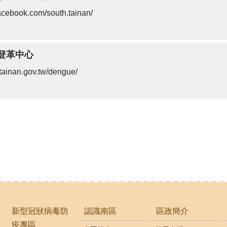
acebook.com/south.tainan/
登革中心
h.tainan.gov.tw/dengue/
新型冠狀病毒防
認識南區
區政簡介
疫專區