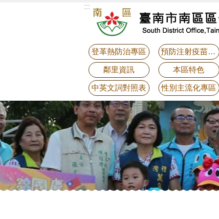
:::
跳到主要內容區塊
登革熱防治專區
預防注射疫苗接種
鄰里資訊
本區特色
中英文詞對照表
性別主流化專區