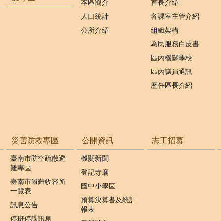
本區簡介
首長介紹
人口統計
各課室主管介紹
公所介紹
組織架構
為民服務白皮書
區內機關學校
區內議員通訊
歷任區長介紹
災害防救專區
公開資訊
志工招募
臺南市防空疏散避
機關新聞
難專區
登記寺廟
臺南市避難收容所
國中小學區
一覽表
預算決算書及統計
訊息公告
報表
停班停課訊息